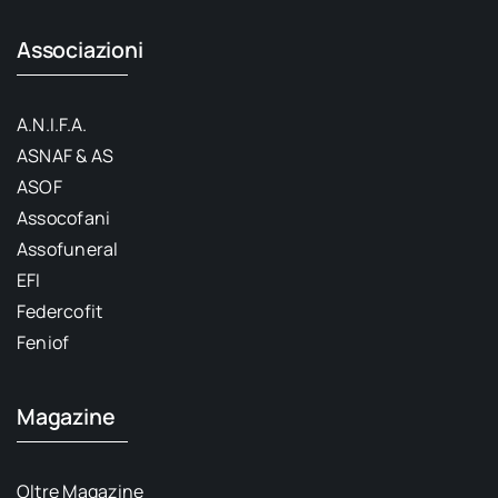
Associazioni
A.N.I.F.A.
ASNAF & AS
ASOF
Assocofani
Assofuneral
EFI
Federcofit
Feniof
Magazine
Oltre Magazine