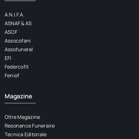
A.N.I.F.A.
ASNAF & AS
ASOF
Assocofani
Assofuneral
EFI
Federcofit
Feniof
Magazine
Oltre Magazine
Resonance Funeraire
Tecnica Editoriale