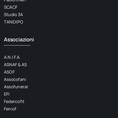
SCACF
Studio 3A
TANEXPO
Associazioni
A.N.I.F.A.
ASNAF & AS
ASOF
Assocofani
Assofuneral
EFI
Federcofit
Feniof