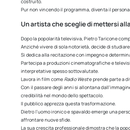
costruito.
Pur non vincendo il programma, diventa il personag
Un artista che sceglie di mettersi all
Dopo la popolarità televisiva, Pietro Taricone com
Anziché vivere di sola notorietà, decide di studiare
Si dedica alla recitazione con impegno e determin
Partecipa a produzioni cinematografiche e televis
interpretative spesso sottovalutate.
Lavora in film come
Radio West
e prende parte a di
Con il passare degli anni si allontana dall’immagi
credibilità nel mondo dello spettacolo.
Il pubblico apprezza questa trasformazione.
Dietro l’uomo ironico e spavaldo emerge una perso
affrontare nuove sfide.
La sua crescita professionale dimostra che la pop