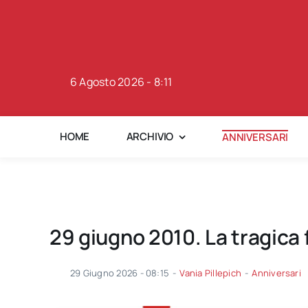
Skip
to
content
6 Agosto 2026 - 8:11
HOME
ARCHIVIO
ANNIVERSARI
29 giugno 2010. La tragica f
29 Giugno 2026 - 08:15
-
Vania Pillepich
-
Anniversari