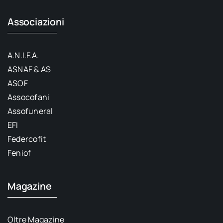
Associazioni
A.N.I.F.A.
ASNAF & AS
ASOF
Assocofani
Assofuneral
EFI
Federcofit
Feniof
Magazine
Oltre Magazine