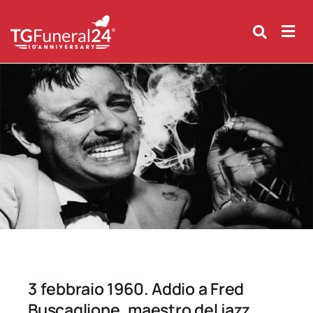
Skip
to
content
3 febbraio 1960. Addio a Fred
Buscaglione, maestro del jazz.