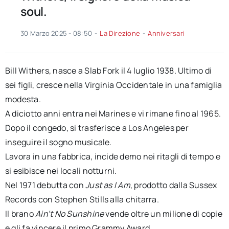
soul.
30 Marzo 2025 - 08:50
-
La Direzione
-
Anniversari
Bill Withers, nasce a Slab Fork il 4 luglio 1938. Ultimo di
sei figli, cresce nella Virginia Occidentale in una famiglia
modesta.
A diciotto anni entra nei Marines e vi rimane fino al 1965.
Dopo il congedo, si trasferisce a Los Angeles per
inseguire il sogno musicale.
Lavora in una fabbrica, incide demo nei ritagli di tempo e
si esibisce nei locali notturni.
Nel 1971 debutta con
Just as I Am
, prodotto dalla Sussex
Records con Stephen Stills alla chitarra.
Il brano
Ain’t No Sunshine
vende oltre un milione di copie
e gli fa vincere il primo Grammy Award.