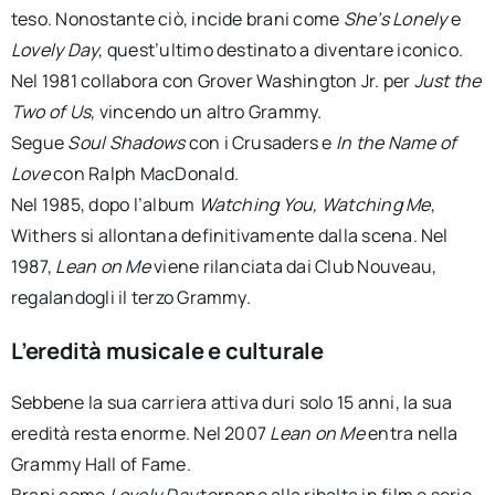
teso. Nonostante ciò, incide brani come
She’s Lonely
e
Lovely Day
, quest’ultimo destinato a diventare iconico.
Nel 1981 collabora con Grover Washington Jr. per
Just the
Two of Us
, vincendo un altro Grammy.
Segue
Soul Shadows
con i Crusaders e
In the Name of
Love
con Ralph MacDonald.
Nel 1985, dopo l’album
Watching You, Watching Me
,
Withers si allontana definitivamente dalla scena. Nel
1987,
Lean on Me
viene rilanciata dai Club Nouveau,
regalandogli il terzo Grammy.
L’eredità musicale e culturale
Sebbene la sua carriera attiva duri solo 15 anni, la sua
eredità resta enorme. Nel 2007
Lean on Me
entra nella
Grammy Hall of Fame.
Brani come
Lovely Day
tornano alla ribalta in film e serie