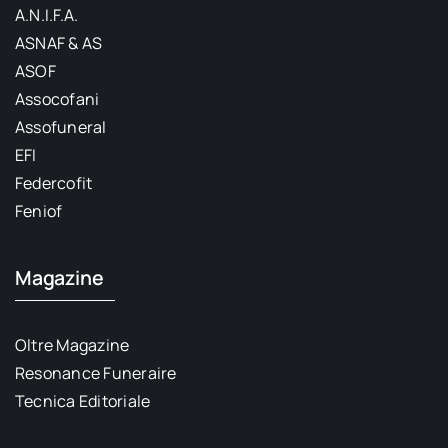
A.N.I.F.A.
ASNAF & AS
ASOF
Assocofani
Assofuneral
EFI
Federcofit
Feniof
Magazine
Oltre Magazine
Resonance Funeraire
Tecnica Editoriale