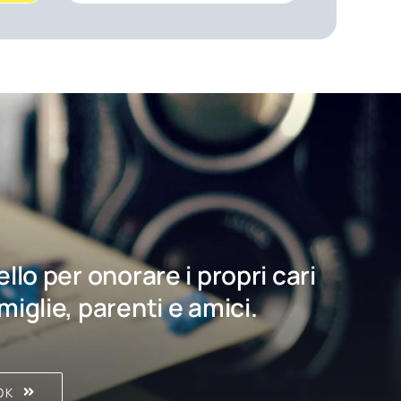
bello per onorare i propri cari
amiglie, parenti e amici.
OK