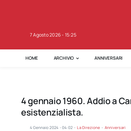
Skip
to
content
7 Agosto 2026 - 15:25
HOME
ARCHIVIO
ANNIVERSARI
4 gennaio 1960. Addio a Ca
esistenzialista.
4 Gennaio 2024 - 04:02
-
La Direzione
-
Anniversari