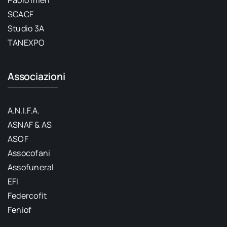
Paolo Imeri
SCACF
Studio 3A
TANEXPO
Associazioni
A.N.I.F.A.
ASNAF & AS
ASOF
Assocofani
Assofuneral
EFI
Federcofit
Feniof