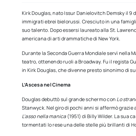
Kirk Douglas, nato Issur Danielovitch Demsky il 9 
immigrati ebrei bielorussi. Cresciuto in una famigl
suo talento. Dopo essersi laureato alla St. Lawren
americana di arti drammatiche di New York.
Durante la Seconda Guerra Mondiale servì nella Mari
teatro, ottenendo ruoli a Broadway. Fu il regista G
in Kirk Douglas, che divenne presto sinonimo di s
L’Ascesa nel Cinema
Douglas debuttò sul grande schermo con
Lo stran
Stanwyck. Nel giro di pochi anni si affermò grazie a
L’asso nella manica
(1951) di Billy Wilder. La sua 
tormentati lo rese una delle stelle più brillanti di 