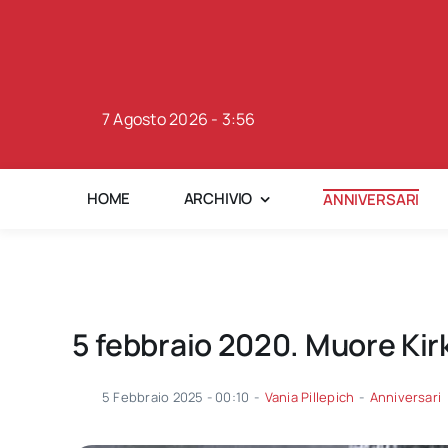
Skip
to
content
7 Agosto 2026 - 3:56
HOME
ARCHIVIO
ANNIVERSARI
5 febbraio 2020. Muore Kir
5 Febbraio 2025 - 00:10
-
Vania Pillepich
-
Anniversari