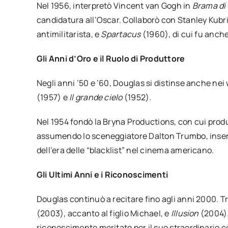
Nel 1956, interpretò Vincent van Gogh in
Brama di 
candidatura all’Oscar. Collaborò con Stanley Kubr
antimilitarista, e
Spartacus
(1960), di cui fu anch
Gli Anni d’Oro e il Ruolo di Produttore
Negli anni ’50 e ’60, Douglas si distinse anche ne
(1957) e
Il grande cielo
(1952).
Nel 1954 fondò la Bryna Productions, con cui pro
assumendo lo sceneggiatore Dalton Trumbo, inserito
dell’era delle “blacklist” nel cinema americano.
Gli Ultimi Anni e i Riconoscimenti
Douglas continuò a recitare fino agli anni 2000. Tra
(2003), accanto al figlio Michael, e
Illusion
(2004).
riconoscimento meritato per il suo straordinario c