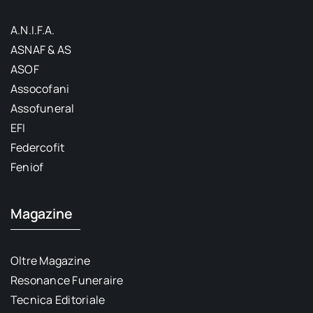
A.N.I.F.A.
ASNAF & AS
ASOF
Assocofani
Assofuneral
EFI
Federcofit
Feniof
Magazine
Oltre Magazine
Resonance Funeraire
Tecnica Editoriale