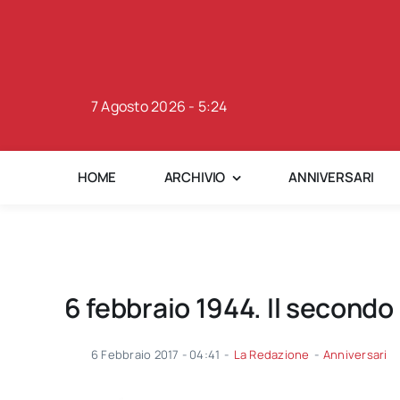
Skip
to
content
7 Agosto 2026 - 5:24
HOME
ARCHIVIO
ANNIVERSARI
6 febbraio 1944. Il second
6 Febbraio 2017 - 04:41
-
La Redazione
-
Anniversari