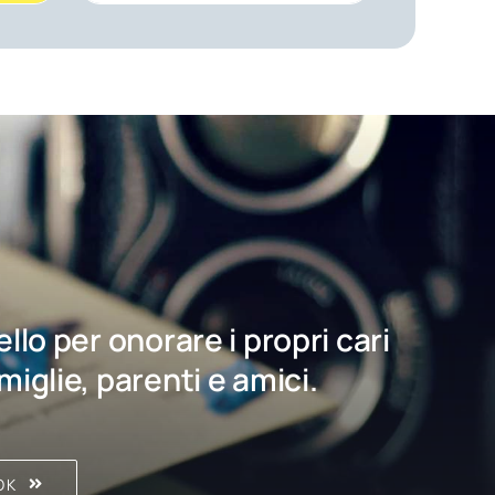
bello per onorare i propri cari
amiglie, parenti e amici.
OK