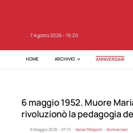
Skip
to
content
7 Agosto 2026 - 19:20
HOME
ARCHIVIO
ANNIVERSARI
6 maggio 1952. Muore Mari
rivoluzionò la pedagogia del
6 Maggio 2025 - 07:15
-
Vania Pillepich
-
Anniversari