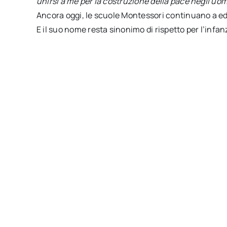
unirsi a me per la costruzione della pace negli uom
Ancora oggi, le scuole Montessori continuano a edu
E il suo nome resta sinonimo di rispetto per l’infa