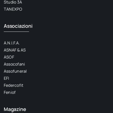
Studio 3A
TANEXPO
Associazioni
A.N.I.F.A.
ASNAF & AS
ASOF
Assocofani
Assofuneral
EFI
Federcofit
Feniof
Magazine