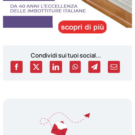
Condividi sui tuoi social...