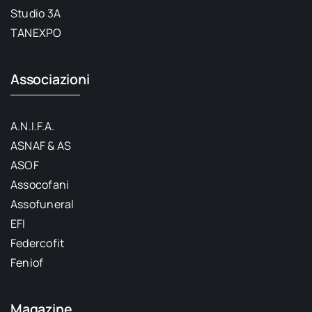
Studio 3A
TANEXPO
Associazioni
A.N.I.F.A.
ASNAF & AS
ASOF
Assocofani
Assofuneral
EFI
Federcofit
Feniof
Magazine