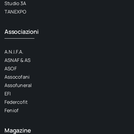
Studio 3A
TANEXPO
Associazioni
A.N.I.F.A.
ASNAF & AS
ASOF
Assocofani
Assofuneral
EFI
Federcofit
Feniof
Magazine