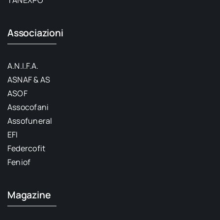
Associazioni
A.N.I.F.A.
ASNAF & AS
ASOF
Assocofani
Assofuneral
EFI
Federcofit
Feniof
Magazine