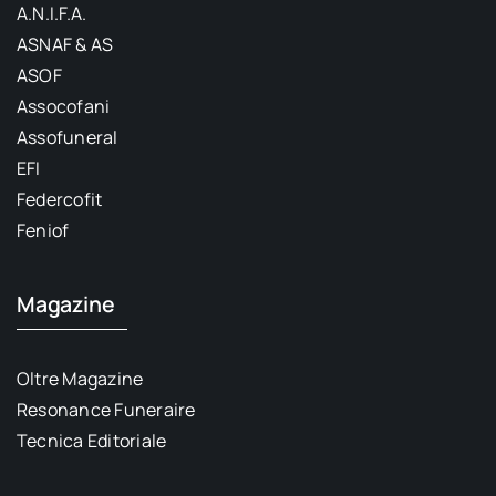
A.N.I.F.A.
ASNAF & AS
ASOF
Assocofani
Assofuneral
EFI
Federcofit
Feniof
Magazine
Oltre Magazine
Resonance Funeraire
Tecnica Editoriale