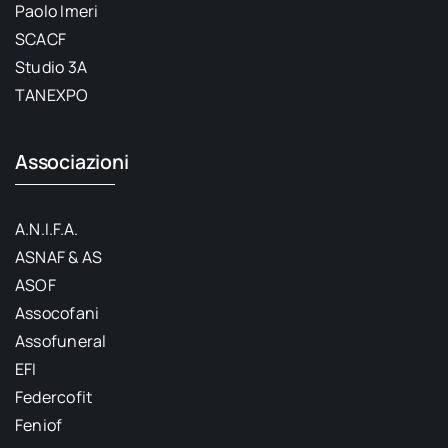
Paolo Imeri
SCACF
Studio 3A
TANEXPO
Associazioni
A.N.I.F.A.
ASNAF & AS
ASOF
Assocofani
Assofuneral
EFI
Federcofit
Feniof