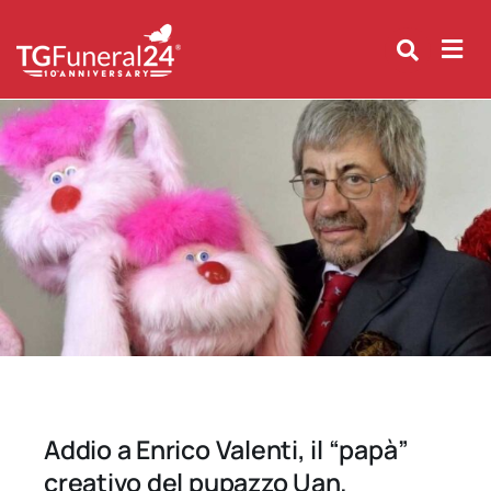
Skip
to
content
Addio a Enrico Valenti, il “papà”
creativo del pupazzo Uan.