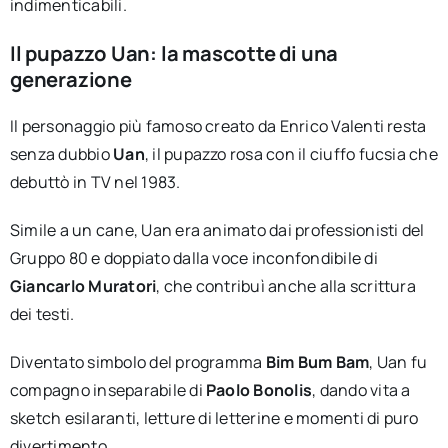
indimenticabili.
Il pupazzo Uan: la mascotte di una
generazione
Il personaggio più famoso creato da Enrico Valenti resta
senza dubbio
Uan
, il pupazzo rosa con il ciuffo fucsia che
debuttò in TV nel 1983.
Simile a un cane, Uan era animato dai professionisti del
Gruppo 80 e doppiato dalla voce inconfondibile di
Giancarlo Muratori
, che contribuì anche alla scrittura
dei testi.
Diventato simbolo del programma
Bim Bum Bam
, Uan fu
compagno inseparabile di
Paolo Bonolis
, dando vita a
sketch esilaranti, letture di letterine e momenti di puro
divertimento.