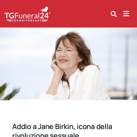
Skip
to
content
Addio a Jane Birkin, icona della
rivoluzione sessuale.