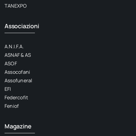
TANEXPO
Associazioni
A.N.I.F.A.
ASNAF & AS
ASOF
Assocofani
Assofuneral
EFI
Federcofit
Feniof
Magazine