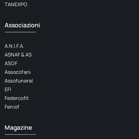
TANEXPO
Associazioni
A.N.I.F.A.
ASNAF & AS
ASOF
Assocofani
Assofuneral
EFI
Federcofit
Feniof
Magazine