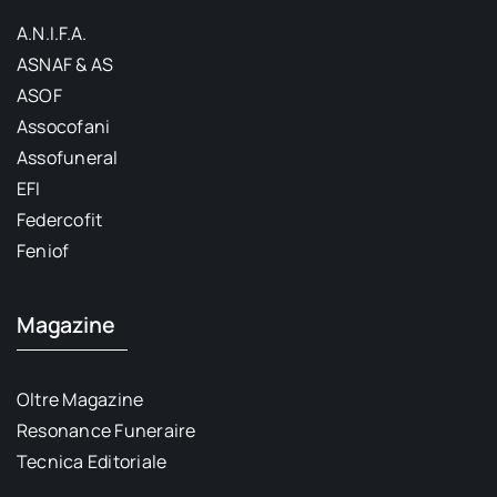
A.N.I.F.A.
ASNAF & AS
ASOF
Assocofani
Assofuneral
EFI
Federcofit
Feniof
Magazine
Oltre Magazine
Resonance Funeraire
Tecnica Editoriale