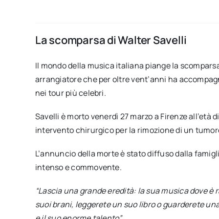
La scomparsa di Walter Savelli
Il mondo della musica italiana piange la scomparsa 
arrangiatore che per oltre vent’anni ha accompagn
nei tour più celebri.
Savelli è morto venerdì 27 marzo a Firenze all’età d
intervento chirurgico per la rimozione di un tumo
L’annuncio della morte è stato diffuso dalla famig
intenso e commovente.
“Lascia una grande eredità: la sua musica dove è r
suoi brani, leggerete un suo libro o guarderete una 
e il suo enorme talento”.