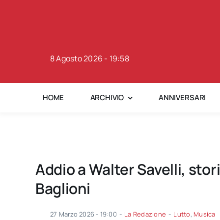
Skip
to
content
8 Agosto 2026 - 19:58
HOME
ARCHIVIO
ANNIVERSARI
Addio a Walter Savelli, stor
Baglioni
27 Marzo 2026 - 19:00
-
La Redazione
-
Lutto
,
Musica