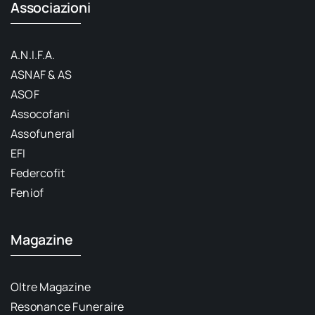
Associazioni
A.N.I.F.A.
ASNAF & AS
ASOF
Assocofani
Assofuneral
EFI
Federcofit
Feniof
Magazine
Oltre Magazine
Resonance Funeraire