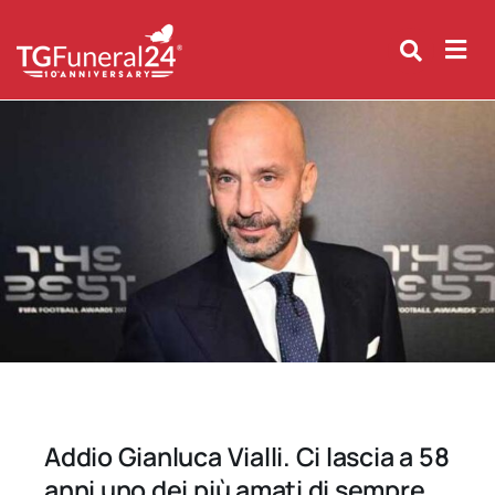
Skip
to
content
Addio Gianluca Vialli. Ci lascia a 58
anni uno dei più amati di sempre.