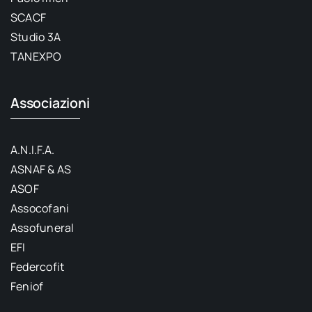
SCACF
Studio 3A
TANEXPO
Associazioni
A.N.I.F.A.
ASNAF & AS
ASOF
Assocofani
Assofuneral
EFI
Federcofit
Feniof