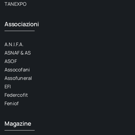
TANEXPO
Associazioni
A.N.I.F.A.
ASNAF & AS
ASOF
Assocofani
Assofuneral
EFI
Federcofit
Feniof
Magazine