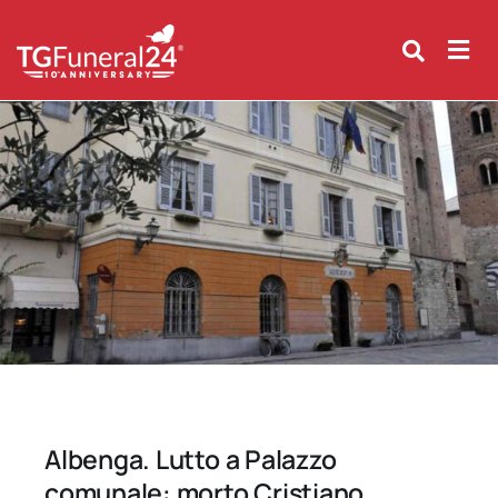
Skip
to
content
Albenga. Lutto a Palazzo
comunale: morto Cristiano