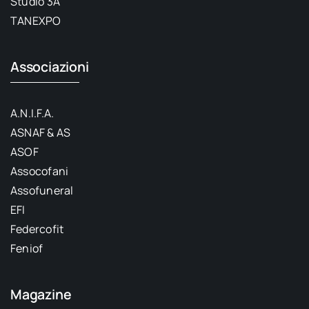
Studio 3A
TANEXPO
Associazioni
A.N.I.F.A.
ASNAF & AS
ASOF
Assocofani
Assofuneral
EFI
Federcofit
Feniof
Magazine