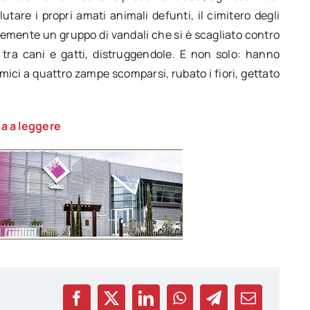
tare i propri amati animali defunti, il cimitero degli
temente un gruppo di vandali che si è scagliato contro
i tra cani e gatti, distruggendole. E non solo: hanno
mici a quattro zampe scomparsi, rubato i fiori, gettato
a a leggere