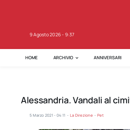
Skip
to
content
9 Agosto 2026 - 9:37
HOME
ARCHIVIO
ANNIVERSARI
Alessandria. Vandali al cimi
5 Marzo 2021 - 04:11
-
La Direzione
-
Pet