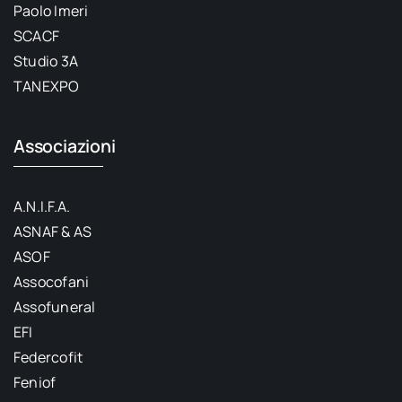
Paolo Imeri
SCACF
Studio 3A
TANEXPO
Associazioni
A.N.I.F.A.
ASNAF & AS
ASOF
Assocofani
Assofuneral
EFI
Federcofit
Feniof