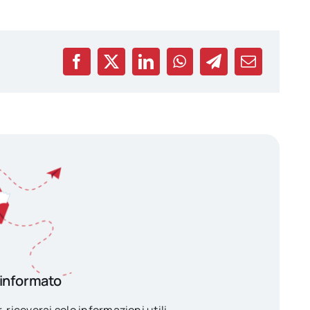
 informato
, riceverai solo informazioni utili.