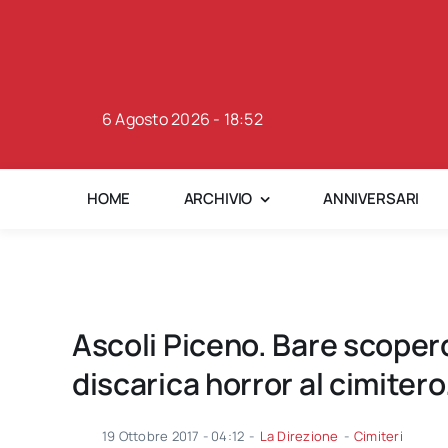
Skip
to
content
6 Agosto 2026 - 18:52
HOME
ARCHIVIO
ANNIVERSARI
Ascoli Piceno. Bare scoperc
discarica horror al cimitero
19 Ottobre 2017 - 04:12
-
La Direzione
-
Cimiteri