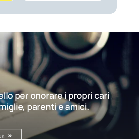
bello per onorare i propri cari
amiglie, parenti e amici.
OK