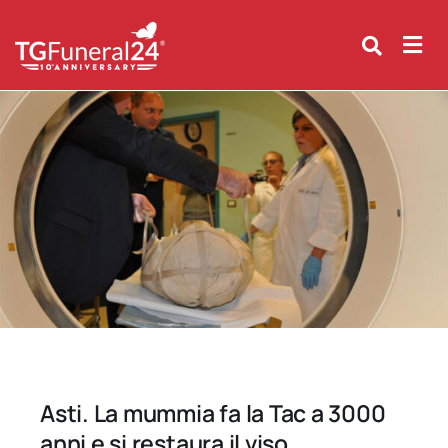
Skip
to
content
Asti. La mummia fa la Tac a 3000
anni e si restaura il viso.