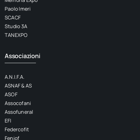
Paolo Imeri
SCACF
Studio 3A
TANEXPO
Associazioni
A.N.I.F.A.
ASNAF & AS
ASOF
Assocofani
Assofuneral
EFI
Federcofit
Feniof