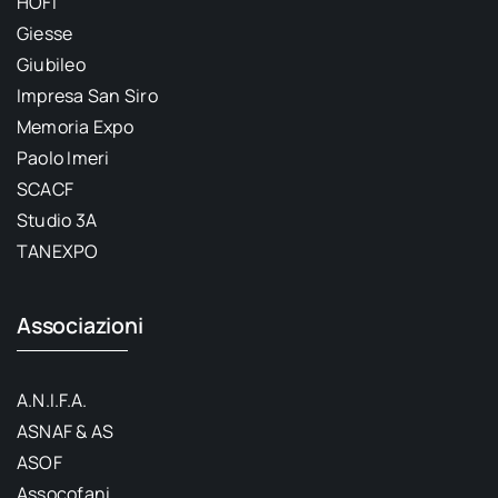
HOFI
Giesse
Giubileo
Impresa San Siro
Memoria Expo
Paolo Imeri
SCACF
Studio 3A
TANEXPO
Associazioni
A.N.I.F.A.
ASNAF & AS
ASOF
Assocofani