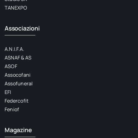
TANEXPO
Associazioni
A.N.I.F.A.
ASNAF & AS
ASOF
Assocofani
Assofuneral
EFI
Federcofit
Feniof
Magazine