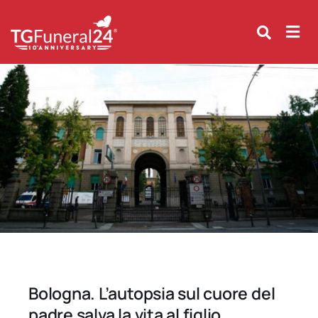
Skip
to
content
Bologna. L’autopsia sul cuore del
padre salva la vita al figlio.