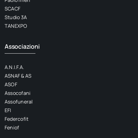
Paolo Imeri
SCACF
Studio 3A
TANEXPO
Associazioni
A.N.I.F.A.
ASNAF & AS
ASOF
Assocofani
Assofuneral
EFI
Federcofit
Feniof