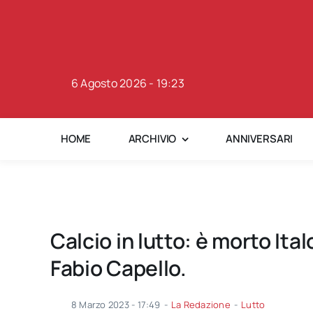
Skip
to
content
6 Agosto 2026 - 19:23
HOME
ARCHIVIO
ANNIVERSARI
Calcio in lutto: è morto Ital
Fabio Capello.
8 Marzo 2023 - 17:49
-
La Redazione
-
Lutto