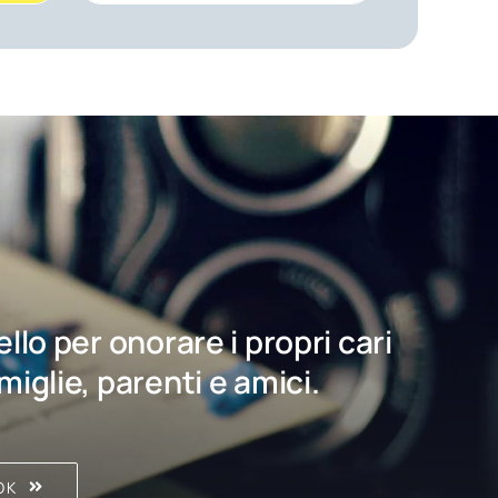
bello per onorare i propri cari
amiglie, parenti e amici.
OK