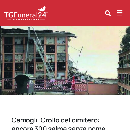
Skip
to
content
Camogli. Crollo del cimitero:
ancora 300 salme senza nome.