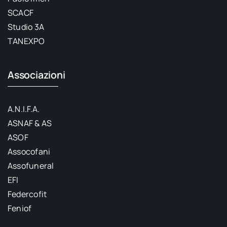
SCACF
Studio 3A
TANEXPO
Associazioni
A.N.I.F.A.
ASNAF & AS
ASOF
Assocofani
Assofuneral
EFI
Federcofit
Feniof