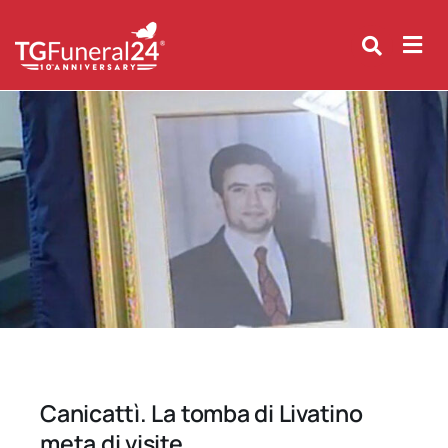
Skip
to
content
Canicattì. La tomba di Livatino
meta di visite.