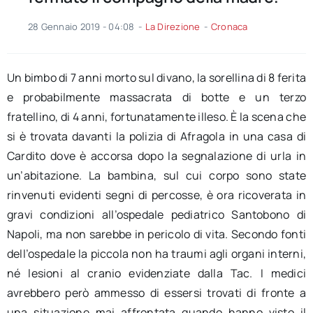
28 Gennaio 2019 - 04:08
-
La Direzione
-
Cronaca
Un bimbo di 7 anni morto sul divano, la sorellina di 8 ferita
e probabilmente massacrata di botte e un terzo
fratellino, di 4 anni, fortunatamente illeso. È la scena che
si è trovata davanti la polizia di Afragola in una casa di
Cardito dove è accorsa dopo la segnalazione di urla in
un’abitazione. La bambina, sul cui corpo sono state
rinvenuti evidenti segni di percosse, è ora ricoverata in
gravi condizioni all’ospedale pediatrico Santobono di
Napoli, ma non sarebbe in pericolo di vita. Secondo fonti
dell’ospedale la piccola non ha traumi agli organi interni,
né lesioni al cranio evidenziate dalla Tac. I medici
avrebbero però ammesso di essersi trovati di fronte a
una situazione mai affrontata quando hanno visto il