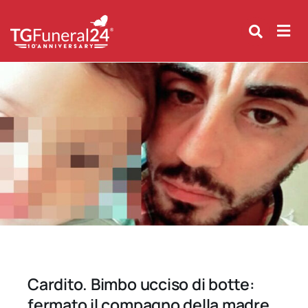
Skip
to
content
Cardito. Bimbo ucciso di botte:
fermato il compagno della madre.