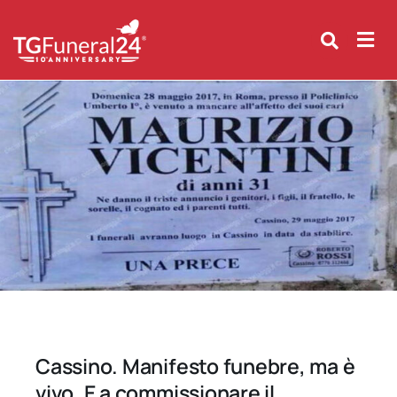
Skip
to
content
Cassino. Manifesto funebre, ma è
vivo. E a commissionare il