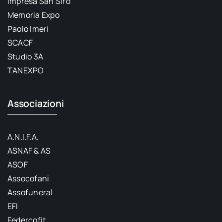
Impresa San Siro
Memoria Expo
Paolo Imeri
SCACF
Studio 3A
TANEXPO
Associazioni
A.N.I.F.A.
ASNAF & AS
ASOF
Assocofani
Assofuneral
EFI
Federcofit