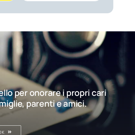
bello per onorare i propri cari
amiglie, parenti e amici.
OK