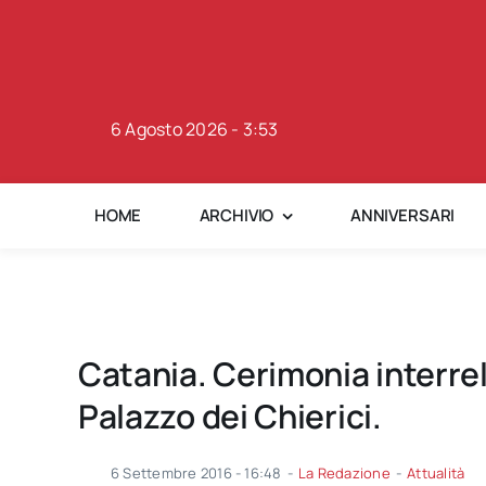
Skip
to
content
6 Agosto 2026 - 3:53
HOME
ARCHIVIO
ANNIVERSARI
Catania. Cerimonia interrel
Palazzo dei Chierici.
6 Settembre 2016 - 16:48
-
La Redazione
-
Attualità