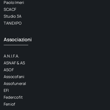
Paolo Imeri
SCACF
Studio 3A
TANEXPO
Associazioni
A.N.I.F.A.
ASNAF & AS
ASOF
Assocofani
Assofuneral
EFI
Federcofit
Feniof