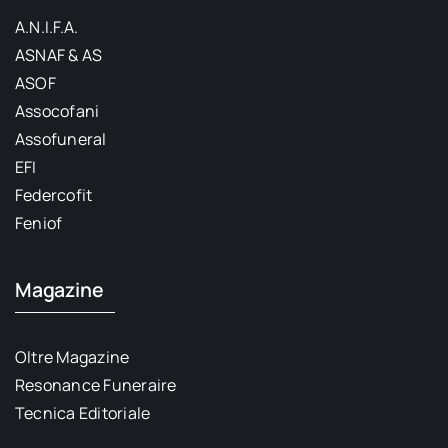
A.N.I.F.A.
ASNAF & AS
ASOF
Assocofani
Assofuneral
EFI
Federcofit
Feniof
Magazine
Oltre Magazine
Resonance Funeraire
Tecnica Editoriale