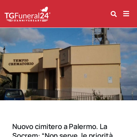
Skip
to
content
Nuovo cimitero a Palermo. La
Socrem: “Non serve, le priorità