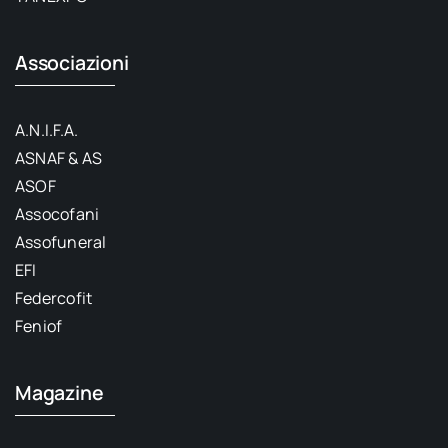
Associazioni
A.N.I.F.A.
ASNAF & AS
ASOF
Assocofani
Assofuneral
EFI
Federcofit
Feniof
Magazine