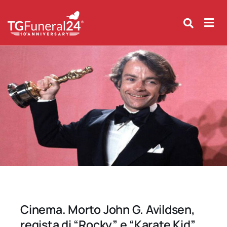
Skip
to
content
Cinema. Morto John G. Avildsen,
regista di “Rocky” e “Karate Kid”.