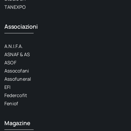
TANEXPO
Associazioni
A.N.I.F.A.
ASNAF & AS
ASOF
Assocofani
Assofuneral
EFI
Federcofit
Feniof
Magazine